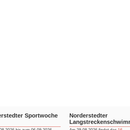
rstedter Sportwoche
Norderstedter
Langstreckenschwi
08.2026 bis zum 06.09.2026
Am 29.08.2026 findet das
16.