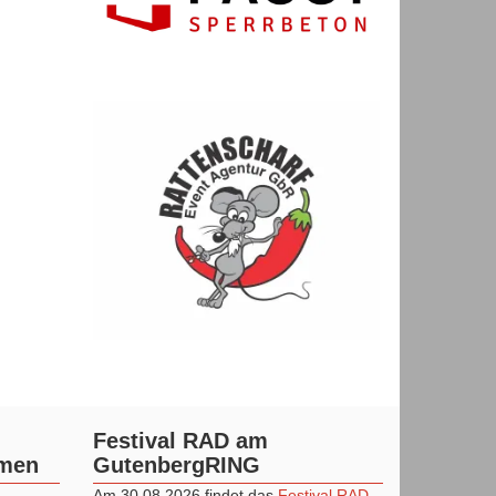
Festival RAD am
mmen
GutenbergRING
Am 30.08.2026 findet das
Festival RAD