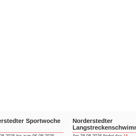
rstedter Sportwoche
Norderstedter
Langstreckenschwi
08.2026 bis zum 06.09.2026
Am 29.08.2026 findet das
16.