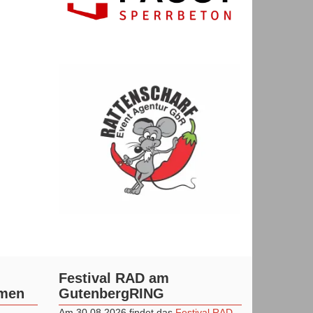
Festival RAD am
mmen
GutenbergRING
Am 30.08.2026 findet das
Festival RAD