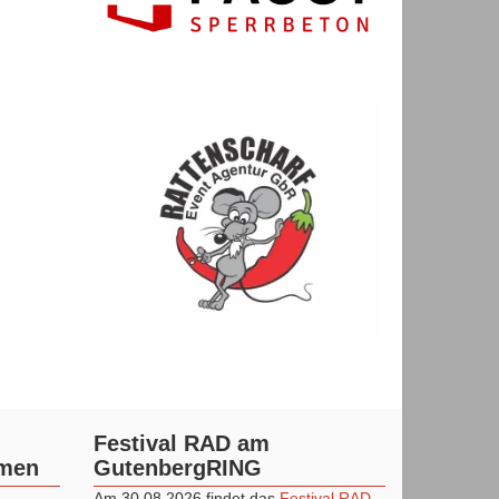
Festival RAD am
mmen
GutenbergRING
Am 30.08.2026 findet das
Festival RAD