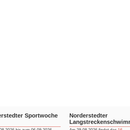
rstedter Sportwoche
Norderstedter
Langstreckenschwi
08.2026 bis zum 06.09.2026
Am 29.08.2026 findet das
16.